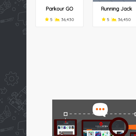
Parkour GO
Running Jack
5
36,430
5
36,450