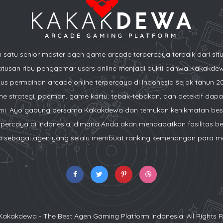
ARCADE GAMING PLATFORM
satu senior master agen game arcade terpercaya terbaik dari situ
ki ratusan ribu penggemar users online menjadi bukti bahwa Kaka
itus permainan arcade online terpercaya di Indonesia sejak tahun
me strategi, pacman, game kartu, tebak-tebakan, dan detektif da
i. Ayo gabung bersama Kakakdewa dan temukan kenikmatan bes
percaya di Indonesia, dimana Anda akan mendapatkan fasilitas b
a sebagai agen yang selalu membuat ranking kemenangan para m
akakdewa - The Best Agen Gaming Platform Indonesia. All Rights R