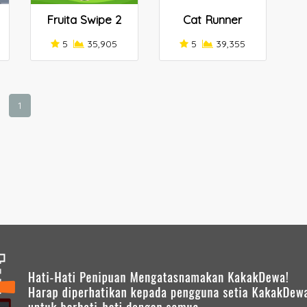
Fruita Swipe 2
Cat Runner
5
35,905
5
39,355
1