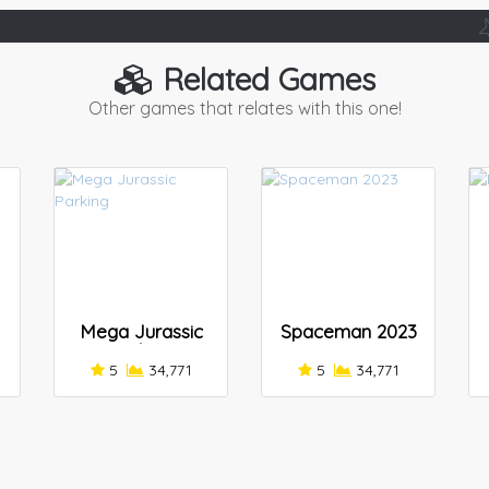
Related Games
Other games that relates with this one!
Mega Jurassic
Spaceman 2023
Parking
5
34,771
5
34,771