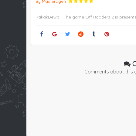
By Masteragen
KakakDewa - The game Off Roaders 2 is presented
C
Comments about this 