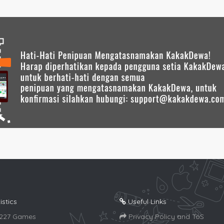
istics
Useful Links
3227 Games
Privacy Policy and ToS