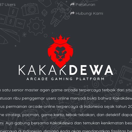
7 Users
Peraturan
Hubungi Kami
ARCADE GAMING PLATFORM
satu senior master agen game arcade terpercaya terbaik dari situ
ki ratusan ribu penggemar users online menjadi bukti bahwa Kaka
itus permainan arcade online terpercaya di Indonesia sejak tahun
me strategi, pacman, game kartu, tebak-tebakan, dan detektif da
i. Ayo gabung bersama Kakakdewa dan temukan kenikmatan bes
percaya di Indonesia, dimana Anda akan mendapatkan fasilitas b