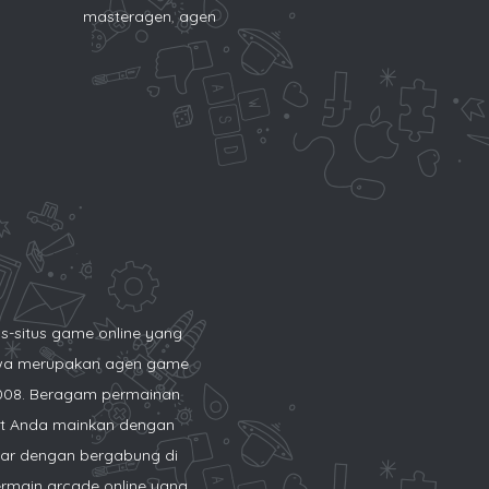
masteragen
,
agen
s-situs game online yang
kdewa merupakan agen game
 2008. Beragam permainan
pat Anda mainkan dengan
ar dengan bergabung di
ermain arcade online yang