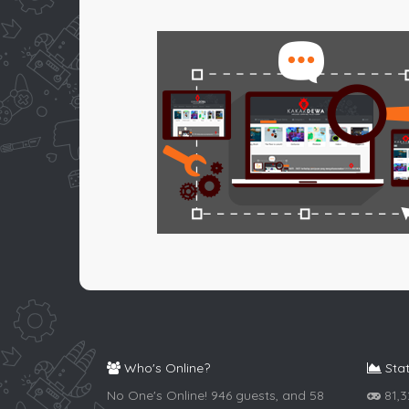
Who's Online?
Stat
No One's Online! 946 guests, and 58
81,